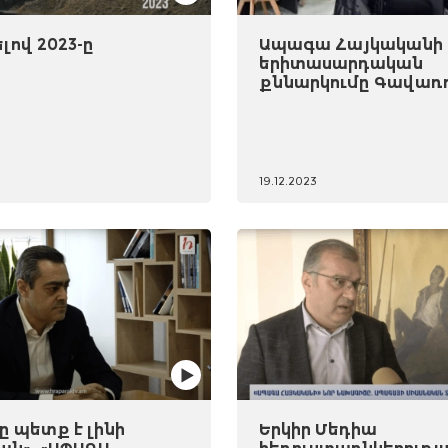
ով 2023-ը
Ապագա Հայկականի
երիտասարդական
քննարկումը Գավառ
19.12.2023
 պետք է լինի
Երկիր Մեդիա