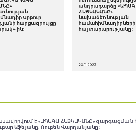
ան». «ԱՊԱԳԱ
հեռուստաընկերությ
ԱՆԸ»
անդրադարձը «ԱՊԱԳ
ռնության
ՀԱՅԿԱԿԱՆԸ»
մնադիր Արթուր
նախաձեռնության
դյանի հարցազրույցը
համահիմնադիրների
րակ»-ին:
հայտարարությանը:
20.11.2023
նսավորվում է «ԱՊԱԳԱ ՀԱՅԿԱԿԱՆԸ» զարգացման 
ւբար Աֆեյանը, Ռուբեն Վարդանյանը: