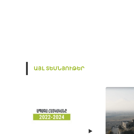
ԱՅԼ ՏԵՍՆՅՈՒԹԵՐ