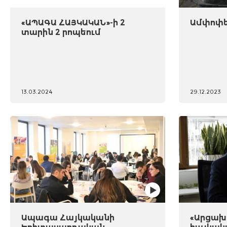
«ԱՊԱԳԱ ՀԱՅԿԱԿԱՆ»-ի 2
Ամփոփել
տարին 2 րոպեում
13.03.2024
29.12.2023
Ապագա Հայկականի
«Արցախը