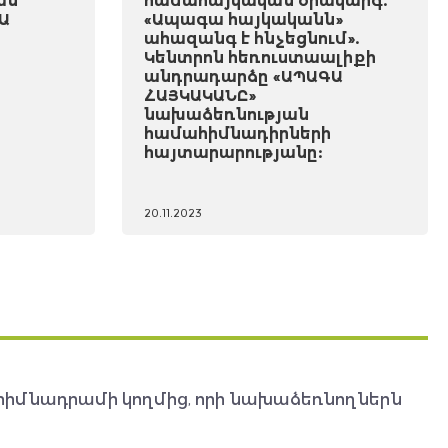
ան
համահայկական օրակարգ.
Ա
«Ապագա հայկականն»
ահազանգ է հնչեցնում».
Կենտրոն հեռուստաալիքի
անդրադարձը «ԱՊԱԳԱ
ՀԱՅԿԱԿԱՆԸ»
նախաձեռնության
համահիմնադիրների
հայտարարությանը:
20.11.2023
հիմնադրամի կողմից, որի նախաձեռնողներն