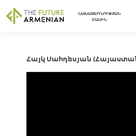
ՆԱԽԱՁԵՌՆՈՒԹՅԱՆ
ՄԱՍԻՆ
Հայկ Մահդեսյան (Հայաստան)