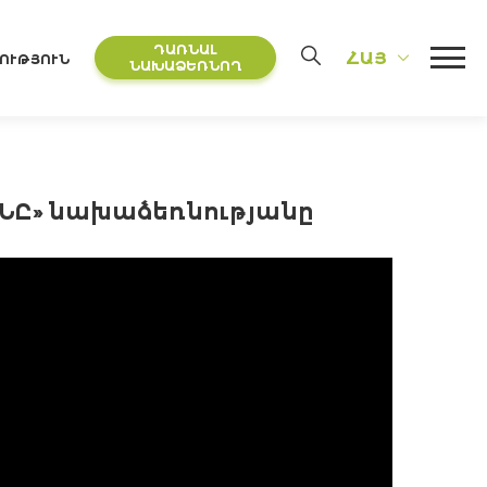
ԴԱՌՆԱԼ
ՀԱՅ
ՈՒԹՅՈՒՆ
ՆԱԽԱՁԵՌՆՈՂ
ԱՆԸ» նախաձեռնությանը