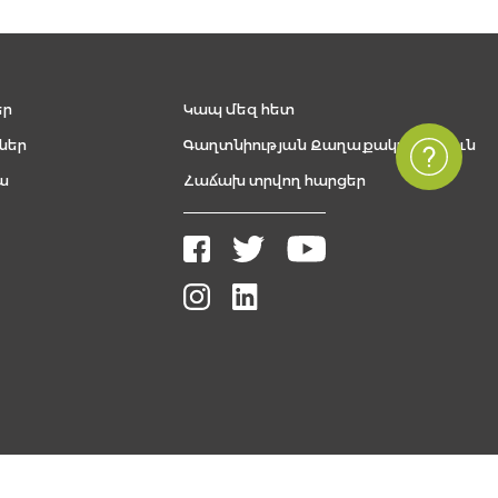
եր
Կապ մեզ հետ
ներ
Գաղտնիության Քաղաքականություն
ա
Հաճախ տրվող հարցեր
Բոլոր իրավունքները պաշտպանված են, The FUTURE ARMENIAN © 2026