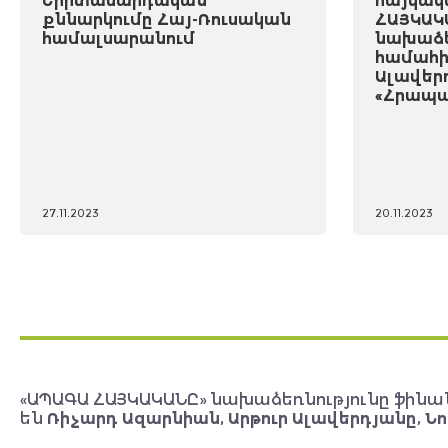
Երիտասարդական
հայկակ
քննարկումը Հայ-Ռուսական
ՀԱՅԿԱԿ
համալսարանում
նախաձե
համահի
Ալավեր
«Հրապա
27.11.2023
20.11.2023
«ԱՊԱԳԱ ՀԱՅԿԱԿԱՆԸ» նախաձեռնությունը ֆինա
են
Ռիչարդ Ազարնիան, Արթուր Ալավերդյանը, Նո