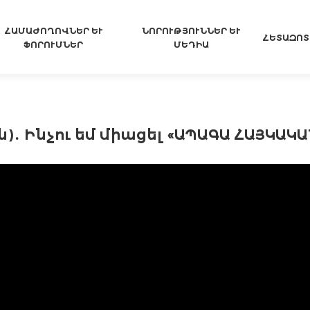
ՀԱՄԱԺՈՂՈՎՆԵՐ ԵՒ Ֆ
ՆՈՐՈՒԹՅՈՒՆՆԵՐ ԵՒ Մ
ՀԵՏԱԶՈՏ
ՈՐՈՒՄՆԵՐ
ԵԴԻԱ
․ Ինչու եմ միացել «ԱՊԱԳԱ ՀԱՅԿԱԿ