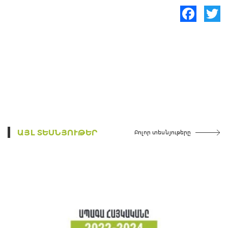
Facebook
Twitte
ԱՅԼ ՏԵՍՆՅՈՒԹԵՐ
Բոլոր տեսնյութերը