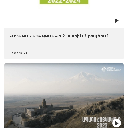
«ԱՊԱԳԱ ՀԱՅԿԱԿԱՆ»-ի 2 տարին 2 րոպեում
13.03.2024