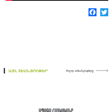
Facebook
Twitte
ԱՅԼ ՏԵՍՆՅՈՒԹԵՐ
Բոլոր տեսնյութերը