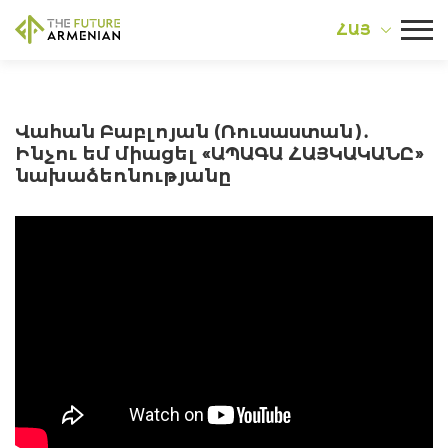
ՀԱՅ
Վահան Բաբլոյան (Ռուսաստան)․
Ինչու եմ միացել «ԱՊԱԳԱ ՀԱՅԿԱԿԱՆԸ»
նախաձեռնությանը