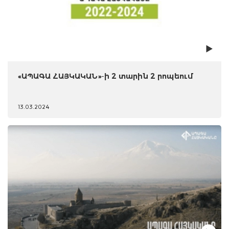
«ԱՊԱԳԱ ՀԱՅԿԱԿԱՆ»-ի 2 տարին 2 րոպեում
13.03.2024