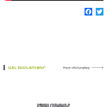
Facebook
Twitte
ԱՅԼ ՏԵՍՆՅՈՒԹԵՐ
Բոլոր տեսնյութերը