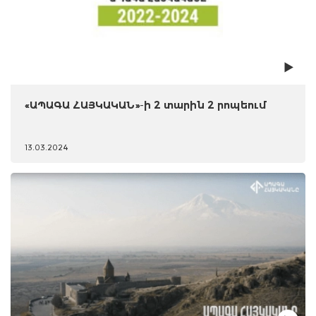
«ԱՊԱԳԱ ՀԱՅԿԱԿԱՆ»-ի 2 տարին 2 րոպեում
13.03.2024