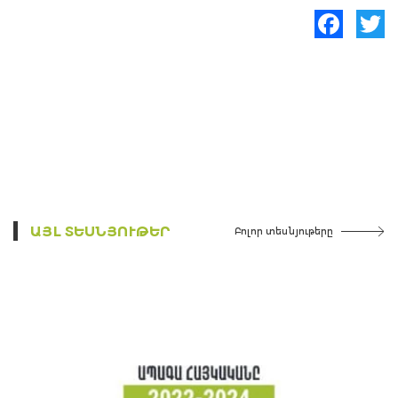
Facebook
Twitte
ԱՅԼ ՏԵՍՆՅՈՒԹԵՐ
Բոլոր տեսնյութերը