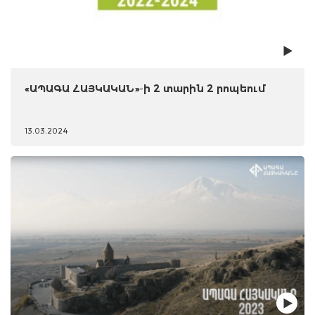
«ԱՊԱԳԱ ՀԱՅԿԱԿԱՆ»-ի 2 տարին 2 րոպեում
13.03.2024