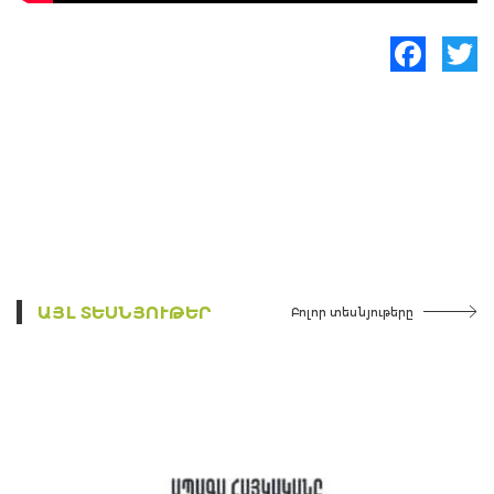
Facebook
Twitte
ԱՅԼ ՏԵՍՆՅՈՒԹԵՐ
Բոլոր տեսնյութերը