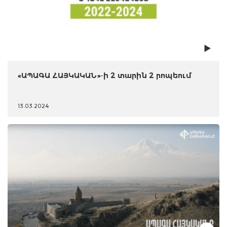
«ԱՊԱԳԱ ՀԱՅԿԱԿԱՆ»-ի 2 տարին 2 րոպեում
13.03.2024