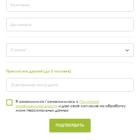
единства армянства, а также сплочения армянского
общества. Ассамблея призвана стать площадкой для
всеармянского диалога. Она свела воедино потенциал
экспертного сообщества и самых разных слоев общества,
способствуя проведению активных экспертных и
общественных дискуссий.
Страна*
Пригласить друзей (до 5 человек)
Мероприятия
Посмотреть все
21
Я ознакомился / ознакомилась с
Политикой
конфиденциальности
и даю своё согласие на обработку
моих персональных данных.
ИЮН
2023
ПОДТВЕРДИТЬ