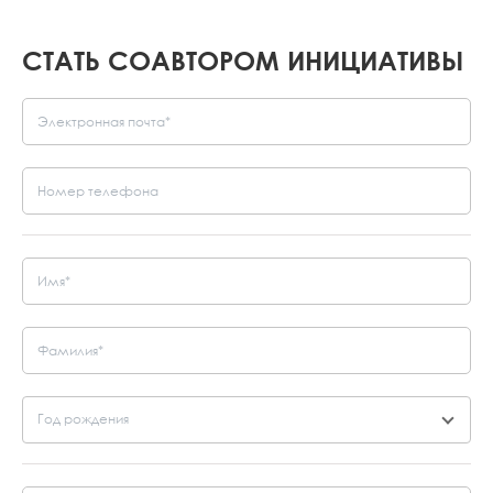
СТАТЬ СОАВТОРОМ ИНИЦИАТИВЫ
Рост населения
Принципы Ассамблеи
Единство
Год рождения
Проблемы, стоящие сегодня перед Арменией и армянским
народом, могут быть решены только путем укрепления