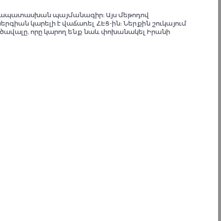
circumstances. No public organization is able to do that. Our
unification should be through the state mechanism. There is
համապատասխան պայմանագիր։ Այս մեթոդով
no other option.
րգիան կարելի է վաճառել ՀԷՑ-ին։ Ներքին շուկայում
ծավալը, որը կարող ենք նաև փոխանակել Իրանի
Convention Participant
I'd ask that waste management be considered as part of the
overall plan.
Trash and litter fit on the top-ten list of initial impressions
about Armenia, important to consider when we want people
to return here.
Our beautiful marzes are lined with discarded bottles and
bags. Trash dumped into gulleys leads to toxins carried by
small streams into rivers and ultimately to farms. Batteries
and fluorescent bulbs leaching metals into our water can
cause neurologic problems that will certainly be a challenge
to diagnose.
Currently there is paper, glass and plastic recycling
available. We should push for battery, fluorescent and e-