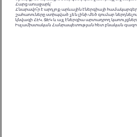
Հարց առաջարկ՝
Convention Participant
Հնարավո՞ր է արդյոք արևային էներգիայի համակարգե
շահառուները ստիպված չեն լինի մեծ գումար ներդնելո
կնվազի ՀԷԿ, ՋԷԿ և այլ էներգիա արտադրող կառույց
Իսլամիստական Հանրապետության հետ բնական գազո
It is suggested to create new programs that will promote close
contact with Armenia: visits, games - for example, presenting
Armenian mythology in comic form.
Convention Participant