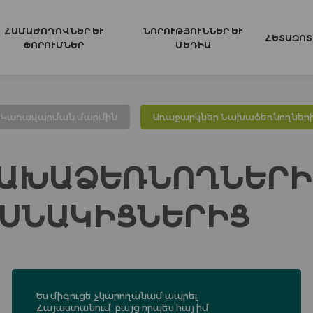
ՀԱՄԱԺՈՂՈՎՆԵՐ ԵՒ Ֆ
ՆՈՐՈՒԹՅՈՒՆՆԵՐ ԵՒ Մ
ՀԵՏԱԶՈՏ
ՈՐՈՒՄՆԵՐ
ԵԴԻԱ
Կառավարման մարմին
Առաջարկներ Նախաձեռնողներ
ԱԽԱՁԵՌՆՈՂՆԵՐԻ
ՍՆԱԿԻՑՆԵՐԻՑ
Ես միգուցե չկարողանամ ապրել
Հայաստանում, բայց որպես հայ իմ