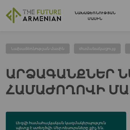
ՆԱԽԱՁԵՌՆՈՒԹՅԱՆ
ՄԱՍԻՆ
Նախաձեռնության մասին
Ժամանակացույց
ԱՐՁԱԳԱՆՔՆԵՐ Ն
ՀԱՄԱԺՈՂՈՎԻ ՄԱ
Լեզվի համահայկական կազմակերպություն
պետք է ստեղծվի։ Մեր ռեսուրսները քիչ են,