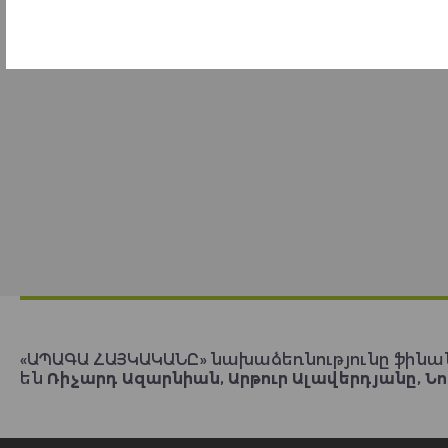
«ԱՊԱԳԱ ՀԱՅԿԱԿԱՆԸ» նախաձեռնությունը ֆինա
են
Ռիչարդ Ազարնիան, Արթուր Ալավերդյանը, Նո