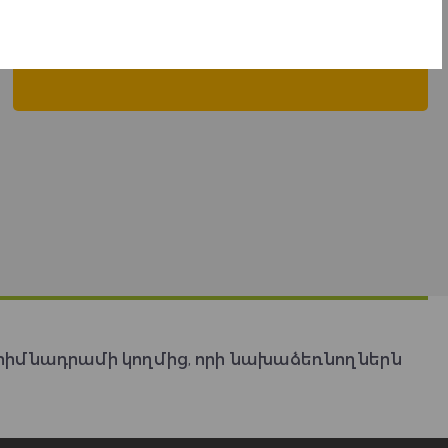
waste recycling.
Jerry M., USA
Նախաձեռնող
հիմնադրամի կողմից, որի նախաձեռնողներն