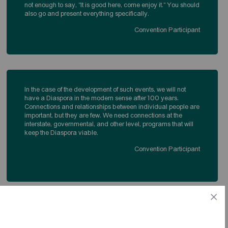
not enough to say, “It is good here, come enjoy it.” You should
also go and present everything specifically.
Convention Participant
In the case of the development of such events, we will not
have a Diaspora in the modern sense after 100 years.
Connections and relationships between individual people are
important, but they are few. We need connections at the
interstate, governmental, and other level, programs that will
keep the Diaspora viable.
Convention Participant
Only the state can unite the efforts of all Armenians,
regardless of party, place of residence, and other