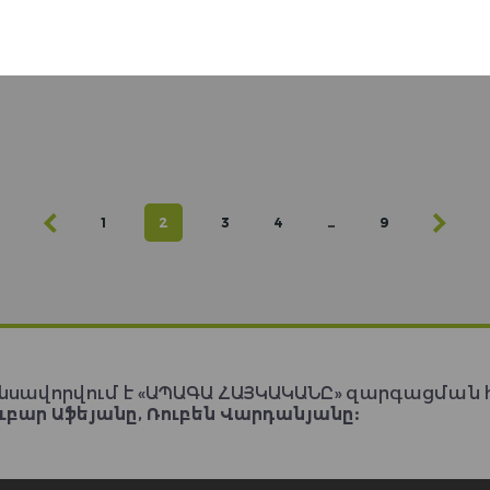
1
2
3
4
…
9
նսավորվում է «ԱՊԱԳԱ ՀԱՅԿԱԿԱՆԸ» զարգացման 
ւբար Աֆեյանը, Ռուբեն Վարդանյանը: