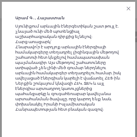
ՀԱՅ
Արամ Գ․, Հայաստան
Սյունիքում արևային էներգետիկան շատ թույլ է,
չնայած ունի մեծ պոտենցիալ
աշխարհագրական դիրքից ելնելով:
Նախաձեռնության մասին
Ժամանակացույց
Կ
Հարց առաջարկ՝
Հնարավո՞ր է արդյոք արևային էներգիայի
համակարգերը տեղադրել լիզինգային մեթոդով
ԱՐՁԱԳԱՆՔՆԵՐ
շահառուի հետ կնքելով համապատասխան
պայմանագիր։ Այս մեթոդով շահառուները
ՆԱԽԱՁԵՌՆՈՂՆԵՐԻՑ ԵՎ
ստիպված չեն լինի մեծ գումար ներդնելու
արևային համակարգեր տեղադրելու համար, իսկ
ՀԱՄԱԺՈՂՈՎԻ
ավելացած էներգիան կարելի է վաճառել ՀԷՑ-ին։
Ներքին շուկայում կնվազի ՀԷԿ, ՋԷԿ և այլ
ՄԱՍՆԱԿԻՑՆԵՐԻՑ
էներգիա արտադրող կառույցներից
պահանջարկը և զուգահեռաբար կավելանա
արտահանման ծավալը, որը կարող ենք նաև
փոխանակել Իրանի Իսլամիստական
Հանրապետության հետ բնական գազով։
Սյունիքում արևային էներգետիկան շատ թույլ է,
չնայած ունի մեծ պոտենցիալ
աշխարհագրական դիրքից ելնելով:
Հարց առաջարկ՝