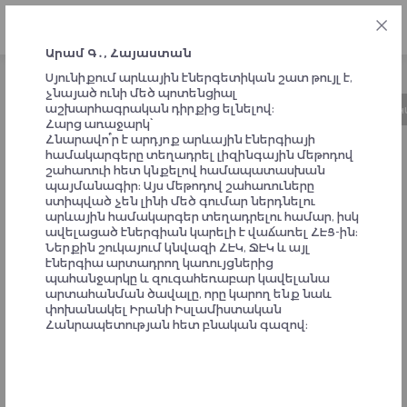
ՀԱՅ
Արամ Գ․, Հայաստան
Սյունիքում արևային էներգետիկան շատ թույլ է,
չնայած ունի մեծ պոտենցիալ
աշխարհագրական դիրքից ելնելով:
Նախաձեռնության մասին
Ժամանակացույց
Կ
Հարց առաջարկ՝
Հնարավո՞ր է արդյոք արևային էներգիայի
համակարգերը տեղադրել լիզինգային մեթոդով
ԱՐՁԱԳԱՆՔՆԵՐ
շահառուի հետ կնքելով համապատասխան
պայմանագիր։ Այս մեթոդով շահառուները
ՆԱԽԱՁԵՌՆՈՂՆԵՐԻՑ ԵՎ
ստիպված չեն լինի մեծ գումար ներդնելու
արևային համակարգեր տեղադրելու համար, իսկ
ՀԱՄԱԺՈՂՈՎԻ
ավելացած էներգիան կարելի է վաճառել ՀԷՑ-ին։
Ներքին շուկայում կնվազի ՀԷԿ, ՋԷԿ և այլ
ՄԱՍՆԱԿԻՑՆԵՐԻՑ
էներգիա արտադրող կառույցներից
պահանջարկը և զուգահեռաբար կավելանա
արտահանման ծավալը, որը կարող ենք նաև
փոխանակել Իրանի Իսլամիստական
Հանրապետության հետ բնական գազով։
Одно общее соображение. Было бы полезно иметь
платформу по типу корпоративного интранета, где можно
было хранить, редактировать, выставлять
промежуточные и окончательные документы.