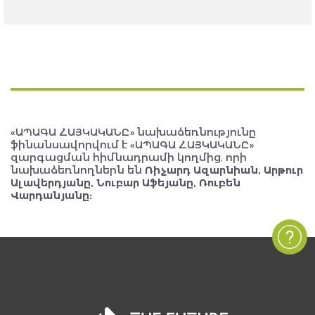
«ԱՊԱԳԱ ՀԱՅԿԱԿԱՆԸ» նախաձեռնությունը
ֆինանսավորվում է «ԱՊԱԳԱ ՀԱՅԿԱԿԱՆԸ»
զարգացման հիմնադրամի կողմից, որի
նախաձեռնողներն են
Ռիչարդ Ազարնիան, Արթուր
Ալավերդյանը, Նուբար Աֆեյանը, Ռուբեն
Վարդանյանը: