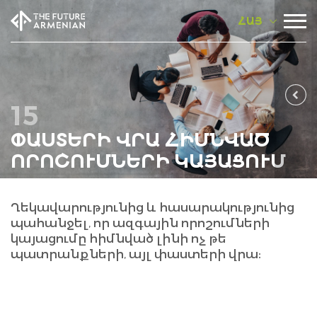
ՀԱՅ
15
ՓԱՍՏԵՐԻ ՎՐԱ ՀԻՄՆՎԱԾ
ՈՐՈՇՈՒՄՆԵՐԻ ԿԱՅԱՑՈՒՄ
Ղեկավարությունից և հասարակությունից
պահանջել, որ ազգային որոշումների
կայացումը հիմնված լինի ոչ թե
պատրանքների, այլ փաստերի վրա։