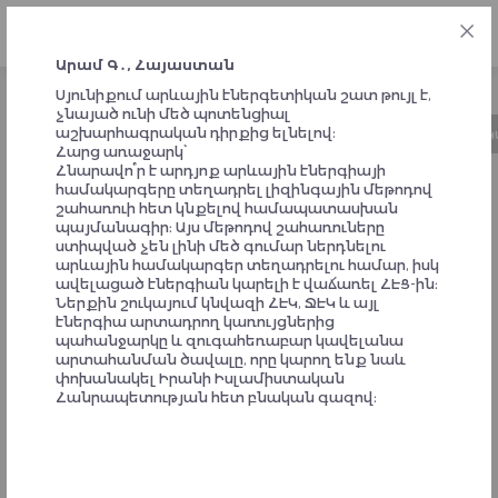
ՀԱՅ
Արամ Գ․, Հայաստան
Սյունիքում արևային էներգետիկան շատ թույլ է,
չնայած ունի մեծ պոտենցիալ
աշխարհագրական դիրքից ելնելով:
Նախաձեռնության մասին
Ժամանակացույց
Կ
Հարց առաջարկ՝
Հնարավո՞ր է արդյոք արևային էներգիայի
համակարգերը տեղադրել լիզինգային մեթոդով
ԱՐՁԱԳԱՆՔՆԵՐ
շահառուի հետ կնքելով համապատասխան
պայմանագիր։ Այս մեթոդով շահառուները
ՆԱԽԱՁԵՌՆՈՂՆԵՐԻՑ ԵՎ
ստիպված չեն լինի մեծ գումար ներդնելու
արևային համակարգեր տեղադրելու համար, իսկ
ՀԱՄԱԺՈՂՈՎԻ
ավելացած էներգիան կարելի է վաճառել ՀԷՑ-ին։
Ներքին շուկայում կնվազի ՀԷԿ, ՋԷԿ և այլ
ՄԱՍՆԱԿԻՑՆԵՐԻՑ
էներգիա արտադրող կառույցներից
պահանջարկը և զուգահեռաբար կավելանա
արտահանման ծավալը, որը կարող ենք նաև
փոխանակել Իրանի Իսլամիստական
Հանրապետության հետ բնական գազով։
People spend a lot of time on YouTube and social networks,
they should have options for something useful and interesting
in Armenian:
1. There is no quality internet content in Armenian. We need