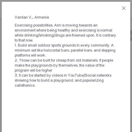
ՀԱՅ
Vardan V., Armenia
Exercising possibilities. Aim is moving towards an
environment where being healthy and exercising is normal
while drinking/smoking/drugs are frowned upon. It is contrary
Նախաձեռնության մասին
Ժամանակացույց
Կ
to that now.
1. Build small outdoor sports grounds in every community. A
minimum set like horizontal bars, parallel bars, and stepping
ԱՐՁԱԳԱՆՔՆԵՐ
platforms will work.
2. Those can be built for cheap from old materials. If people
ՆԱԽԱՁԵՌՆՈՂՆԵՐԻՑ ԵՎ
make the playgrounds by themselves, the value of the
program will be higher
ՀԱՄԱԺՈՂՈՎԻ
3. It can be started by videos in YouTube/Social networks
showing how to build a playground, and popularizing
ՄԱՍՆԱԿԻՑՆԵՐԻՑ
calisthenics.
Exercising possibilities. Aim is moving towards an
environment where being healthy and exercising is normal
while drinking/smoking/drugs are frowned upon. It is contrary
to that now.