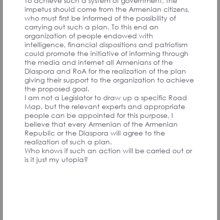
To achieve such a system of government, the
операции или есть мужчина, который создал
impetus should come from the Armenian citizens,
эко кафе, где он спасает диких животных и
who must first be informed of the possibility of
ухаживает за ними и т.д) Другая передача
carrying out such a plan. To this end an
может быть о тех, кто во время войны и после
organization of people endowed with
организовал и оказал огромную помощь и т.д.
intelligence, financial dispositions and patriotism
К сожалению в последнее время часто слышу
could promote the initiative of informing through
от наших соотечественников следующую фразу
the media and internet all Armenians of the
- раньше с гордостью заявлял, что армянин
Diaspora and RoA for the realization of the plan
(армянка), а сейчас стесняюсь и скрываю. С
giving their support to the organization to achieve
помощью этих передач, хочется повлиять на
the proposed goal.
несколько аспектов - показывая наших героев,
I am not a Legislator to draw up a specific Road
вернуть людям гордость за своё
Map, but the relevant experts and appropriate
происхождение. Укрепить связь между
people can be appointed for this purpose, I
Арменией и диаспорой за счёт рассказов, чем
believe that every Armenian of the Armenian
мы славимся и занимаемся за пределами
Republic or the Diaspora will agree to the
нашей Родины. За счёт информационного поля
realization of such a plan.
помочь героям передачи привлечь
Who knows if such an action will be carried out or
единомышленников, клиентов, потребителей
is it just my utopia?
или партнёров. Вдохновить молодёжь на
креатив, помочь осознать, что можно не просто
ходить на работу каждый день, а мечтать и
воплощать в реальность крутые проекты,
которые принесут пользу и внесут что то свежее
и новое, внушить людям, что после войны жизнь
должна продолжаться и если не взирая на