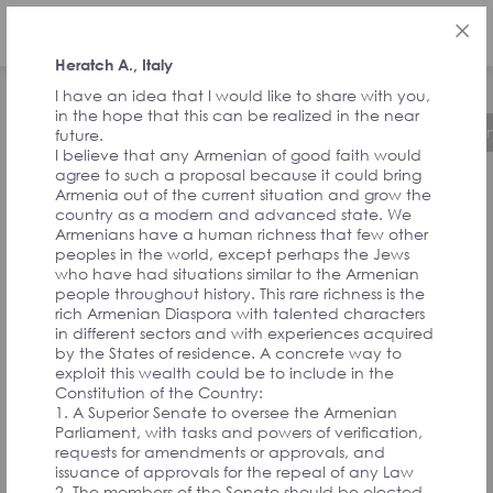
ENG
Heratch A., Italy
I have an idea that I would like to share with you,
in the hope that this can be realized in the near
About the Initiative
Timeline
Governa
future.
I believe that any Armenian of good faith would
agree to such a proposal because it could bring
Armenia out of the current situation and grow the
FEEDBACK FROM
country as a modern and advanced state. We
Armenians have a human richness that few other
peoples in the world, except perhaps the Jews
SIGNATORIES
who have had situations similar to the Armenian
people throughout history. This rare richness is the
rich Armenian Diaspora with talented characters
in different sectors and with experiences acquired
AND
by the States of residence. A concrete way to
exploit this wealth could be to include in the
Constitution of the Country:
CONVENTION
1. A Superior Senate to oversee the Armenian
Parliament, with tasks and powers of verification,
requests for amendments or approvals, and
issuance of approvals for the repeal of any Law
2. The members of the Senate should be elected