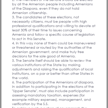
PARTICIPANTS
by all the Armenian people including Armenians
of the Diaspora, even if they do not hold
Armenian citizenship.
3. The candidates of these elections, not
necessarily citizens, must be people with high
professional qualifications and willing to devote at
least 30% of their time to issues concerning
Предложение следующее: Создать YouTube
Armenia and follow a specific course of legislation
канал, задача которой будет включать
to act in this Senate.
несколько аспектов инициативы The FUTURE
4. In this way none of them could be maneuvered
ARMENIAN - Единство Армении и диаспоры,
or threatened or routed by the authorities of the
сильная диаспора, эффективные партнёрства,
Armenian government, and make truly free
профессионализм и стремление к
decisions for the sole good of Armenia.
совершенству, сохранение наследия.
5. The Senate itself should be able to review the
Контент будет состоять из нескольких линий
various institutions of the State by making
передач. Жанр - интервью и репортаж. Каждая
adjustments and raising the qualification of local
передача будет рассказывать про
institutions, on a par or better than other States in
определенного героя армянина и его
the world.
деятельность за границей. Можно начать с
6. The participation of the Armenians of diaspora,
России. (У меня уже есть некий список гостей).
in addition to participating in the elections of the
Это будут люди, которые внесли большой вклад
"Upper Senate", must also include participation in
в определенную область, или создали что то
assessing mandatory taxation, expenses (for
новое и интересное. (Например я знаю врача,
example military expenses), management, and
который уже долгие годы время от времени
verification by the S.S.
летает в Армению и делает бесплатные