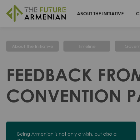
ABOUT THE INITIATIVE
C
About the Initiative
Timeline
Gover
FEEDBACK FROM
CONVENTION PA
Being Armenian is not only a wish, but also a
duty.