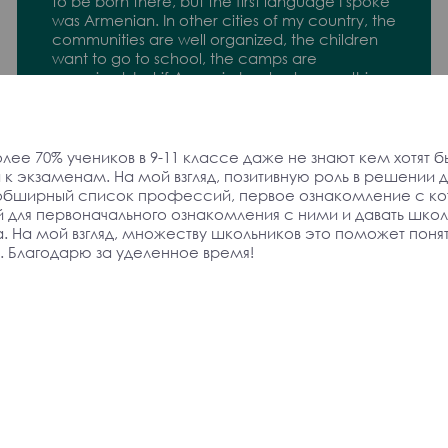
to be born there, but the first language I spoke
was Armenian. In other cities of my country, the
communities are well organized, the children
want to go to school, the camps are
organized, but if Armenia has to do something,
it should be done through "soft power," in the
form of fairy tale books and materials. They
should exist and be spread.
олее 70% учеников в 9-11 классе даже не знают кем хотят 
Convention Participant
и к экзаменам. На мой взгляд, позитивную роль в решени
 обширный список профессий, первое ознакомление с ко
 для первоначального ознакомления с ними и давать шко
 мой взгляд, множеству школьников это поможет понять к
. Благодарю за уделенное время!
We must continue to educate. Education will
provide us with distinct abilities so that we can
respond correctly and quickly to the changing
situation and advance our interests.
Convention Participant