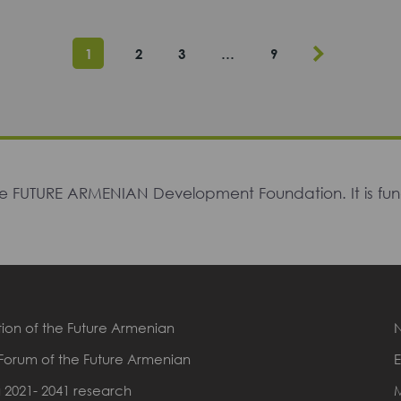
1
2
3
…
9
The FUTURE ARMENIAN Development Foundation. It is f
ion of the Future Armenian
Forum of the Future Armenian
E
 2021- 2041 research