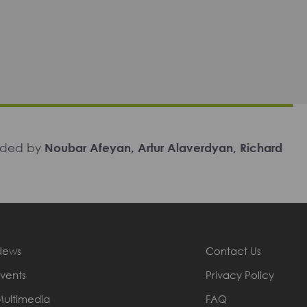
unded by
Noubar Afeyan, Artur Alaverdyan, Richard
News
Contact Us
vents
Privacy Policy
Multimedia
FAQ