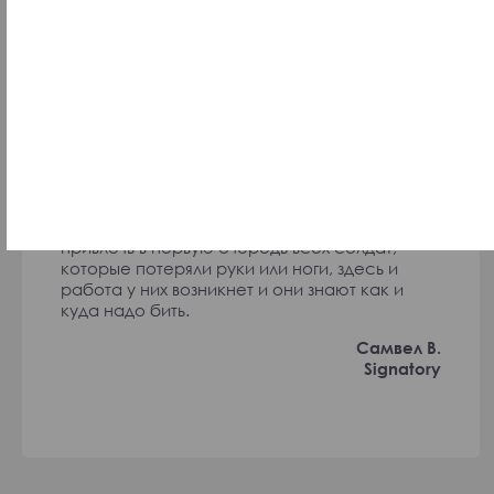
Мне кажется, что в выборах в Армении на
должность премьер-министра в
дальнейшем должны участвовать все
Армяне мира, и каждая страна выдвигать
своего кандидата. Таким образом будут
вовлечены все Армяне мира, потому что
судьба армян мира решается с любым
выбором.
Хочу чтобы создали срочно школу по
обучению управления безпилотников и туда
привлечь в первую очередь всех солдат,
которые потеряли руки или ноги, здесь и
работа у них возникнет и они знают как и
куда надо бить.
Самвел В.
Signatory