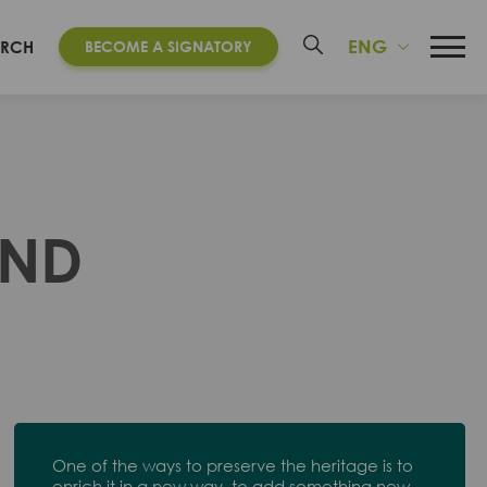
ENG
ARCH
BECOME A SIGNATORY
AND
One of the ways to preserve the heritage is to
enrich it in a new way, to add something new