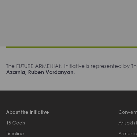
The FUTURE ARMENIAN Initiative is represented by 
Azarnia, Ruben Vardanyan.
About the Initiative
Convent
15 Goals
Artsakh 
Timeline
Armenia