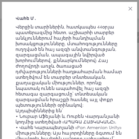
ENG
Վահե Մ․
Վերջին տարիներին, հատկապես 44օրյա
պատերազմից հետո, աշխարհի տարբեր
About the Initiative
Timeline
Governa
անկյուններում հայերի հանդիպման
խոսակցությունները, մտահոգությունները
ուղղված են հայ ազգի անվտանգության,
զարգացման, ապագային նվիրված
FEEDBACK FROM
խորհումներով, քննարկումներով։ Հայ
ժողովրդի առջև ծառացած
դժվարությունների հաղթահարման համար
SIGNATORIES
ստեղծվում են տարբեր տնտեսական,
քաղաքական միություններ, որոնք
նպատակ ունեն ապահովել հայ ազգի
հետագա զարգացումը՝ տնտեսական
AND
զարգացման հրաշքի հասնել այլ փոքր
պետությունների օրինակով:
Այդպիսիններից են՝
CONVENTION
• Նուբար Աֆեյանի և Ռուբեն Վարդանյանի
կողմից ստեղծված «ԱՊԱԳԱ ՀԱՅԿԱԿԱՆԸ»,
• Վահե Կարապետյանի «Pan Armenian Unity»
միությունները։ Այս հայորդիները ձգտում են
միավորել հայերին ամբողջ աշխարհում՝