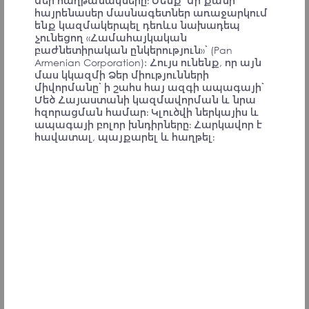
մեր հաղթանակները։ Մենք՝ մի քանի
Ցեղասպանությունը։
հայրենասեր մասնագետներ առաջարկում
ենք կազմակերպել դեռևս նախադեպ
Համաժողովի մասնակից
չունեցող «Համահայկական
բաժնետիրական ընկերություն»՝ (Pan
Armenian Corporation): Հույս ունենք, որ այն
մաս կկազմի Ձեր միությունների
միվորմանը՝ ի շահս հայ ազգի ապագայի՝
We need to develop minimal and maximal
Մեծ Հայաստանի կազմավորման և նրա
concepts and programs. The minimum is the
հզորացման համար։ Կլուծվի ներկայիս և
preservation and evaluation of the existing state.
ապագայի բոլոր խնդիրները։ Հարկավոր է
The maximum is that which can be reached in
հավատալ, պայքարել և հաղթել։
principle and can be achieved in practice.
Convention Participant
Հայ երիտասարդները գնում են
արտասահմանում սովորում, ես դա շատ
խրախուսում եմ, բայց նրանցից շատերը
այլևս հետ չեն վերադառնում։ Սա իրոք
խնդիր է։