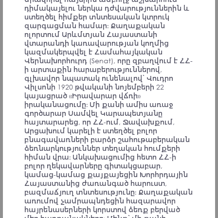
PARTICIPANTS
դիմակայելու ներկա դժվարություններին և
ստեղծել հիմքեր տնտեսական կտրուկ
զարգացման համար։ Քաղաքական
ոլորտում Արևմտյան Հայաստանի
վտարանդի կառավարության կողմից
կազմակերպվել է Համահայկական
Վերնախորհուրդ (Senat), որը զբաղվում է ՀՀ-
Ես միգուցե չկարողանամ ապրել
ի արտաքին հարաբերություններով,
Հայաստանում, բայց որպես հայ իմ
գլխավոր նպատակ ունենալով՝ Վուդրո
պարտականությունն է իմ
Վիլսոնի 1920 թվականի նոյեմբերի 22
մասնագիտական գիտելիքներն ու
կայացրած «Իրավարար վճռի»
անձնական ռեսուրսներն ուղղել ի նպաստ
իրականացումը։ Մի քանի ամիս առաջ
Հայրենիքի։
գործարար Սամվել Կարապետյանը
հայտարարեց, որ ՀՀ-ում, Ջավախքում,
Համաժողովի մասնակից
Արցախում կարելի է ստեղծել բոլոր
բնագավառների բարձր շահութաբերական
ձեռնարկություններ տեղական հումքերի
հիման վրա։ Անկախացումից հետո ՀՀ-ի
բոլոր ղեկավարները գիտակցաբար,
Ցեղասպանության հիշողությունը բերում է
կամաց-կամաց քայքայեցին Խորհրդային
կարեւոր անվտանգային ընկալման։
Հայաստանից ժառանգած հարուստ,
Միասնական ընկալում պետք է ձեւավորել
բազմաճյուղ տնտեսությունը։ Քաղաքական
սրա մասին՝ Հայաստան-Սփյուռք
առումով չամրապնդեցին հազարավոր
ընդգրկմամբ։ Այսօր դեռ կա ընկալում, որ
հայրենասերների կորստով ձեռք բերված
հայաստանցիները չգիտեն՝ ինչ է