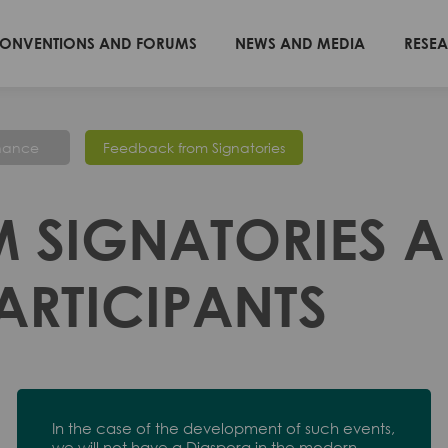
ONVENTIONS AND FORUMS
NEWS AND MEDIA
RESE
nance
Feedback from Signatories
 SIGNATORIES 
RTICIPANTS
In the case of the development of such events,
we will not have a Diaspora in the modern