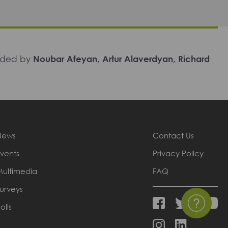
unded by
Noubar Afeyan, Artur Alaverdyan, Richard
News
Contact Us
vents
Privacy Policy
Multimedia
FAQ
urveys
olls