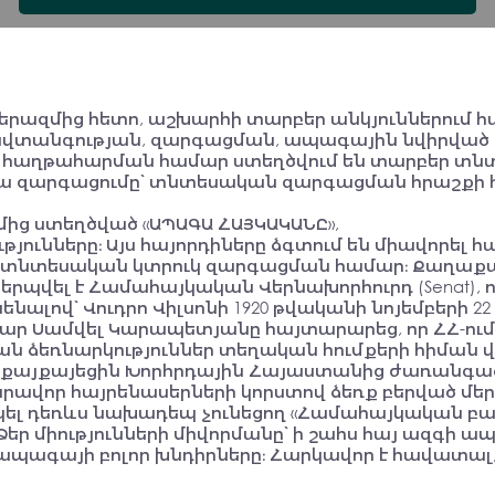
We need to develop minimal and maximal
concepts and programs. The minimum is the
րազմից հետո, աշխարհի տարբեր անկյուններում հա
preservation and evaluation of the existing
անվտանգության, զարգացման, ապագային նվիրված խ
state. The maximum is that which can be
ի հաղթահարման համար ստեղծվում են տարբեր տնտ
reached in principle and can be achieved in
 զարգացումը՝ տնտեսական զարգացման հրաշքի հաս
practice.
մից ստեղծված «ԱՊԱԳԱ ՀԱՅԿԱԿԱՆԸ»,
Convention Participant
ությունները։ Այս հայորդիները ձգտում են միավորել
քեր տնտեսական կտրուկ զարգացման համար։ Քաղա
պվել է Համահայկական Վերնախորհուրդ (Senat), ո
նալով՝ Վուդրո Վիլսոնի 1920 թվականի նոյեմբերի 
ր Սամվել Կարապետյանը հայտարարեց, որ ՀՀ-ում,
 ձեռնարկություններ տեղական հումքերի հիման վր
Ո՞վ է հայը։ Շատ լայն պիտի նայենք այդ
այքայեցին Խորհրդային Հայաստանից ժառանգած հ
հարցի պատասխանին։ Ով իրեն հայ է
վոր հայրենասերների կորստով ձեռք բերված մեր 
համարում, մենք պետք է ընդունենք, որ
 դեռևս նախադեպ չունեցող «Համահայկական բաժնետ
նա հայ է։ Օրինակ՝ ընտանիքի մի մասը
ազմի Ձեր միությունների միվորմանը՝ ի շահս հայ ազ
հայ է կամ հատուկ հետաքրքրություն
 ապագայի բոլոր խնդիրները։ Հարկավոր է հավատալ,
ունեն հայկականի հանդեպ, ուրեմն՝ հայ
են։