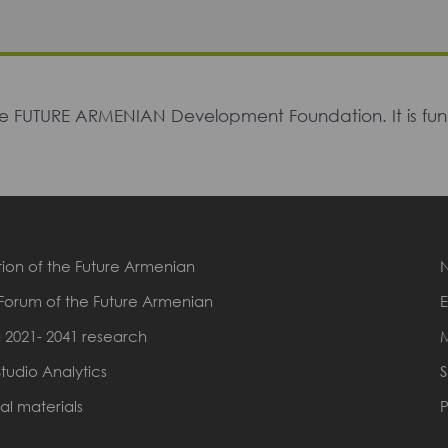
The FUTURE ARMENIAN Development Foundation. It is f
ion of the Future Armenian
Forum of the Future Armenian
E
 2021- 2041 research
Studio Analytics
S
al materials
P