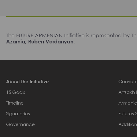
The FUTURE ARMENIAN Initiative is represented by 
Azarnia, Ruben Vardanyan.
About the Initiative
Convent
15 Goals
Artsakh 
Timeline
Armenia
Signatories
Futures 
Governance
Addition