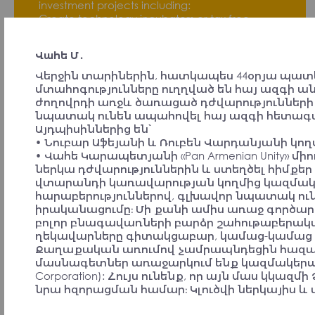
investment projects including:
Create technology incubators or tax free
economic zones (Digital Health and
Biotechnology, Renewable Energy, High Tech
Վահե Մ․
etc) that would attract a lot of diaspora and
foreigners professionals as well as capital.
Վերջին տարիներին, հատկապես 44օրյա պատե
Ensure the professionals from above are tightly
մտահոգությունները ուղղված են հայ ազգի 
engaged in education systems in Armenia
ժողովրդի առջև ծառացած դժվարություններ
Use the outcome of the above activities to
նպատակ ունեն ապահովել հայ ազգի հետագա
strengthen education and safety systems of
Այդպիսիններից են՝
Armenia
• Նուբար Աֆեյանի և Ռուբեն Վարդանյանի կող
Invest the resulting outcome and value of the
• Վահե Կարապետյանի «Pan Armenian Unity» մի
above back into economy and education to
ներկա դժվարություններին և ստեղծել հիմ
deepen the process.
վտարանդի կառավարության կողմից կազմակեր
These points can be broken down into further
հարաբերություններով, գլխավոր նպատակ ունե
details and technicalities.
իրականացումը։ Մի քանի ամիս առաջ գործարա
բոլոր բնագավառների բարձր շահութաբերական
Grigor B., USA
ղեկավարները գիտակցաբար, կամաց-կամաց ք
Signatory
Քաղաքական առումով չամրապնդեցին հազարա
մասնագետներ առաջարկում ենք կազմակերպել
Corporation): Հույս ունենք, որ այն մաս կկ
նրա հզորացման համար։ Կլուծվի ներկայիս և