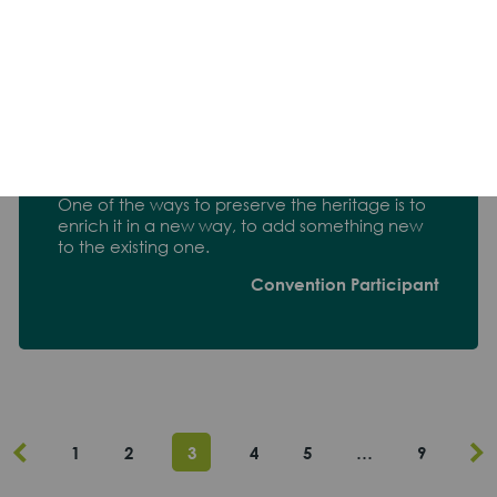
Համաժողովի մասնակից
One of the ways to preserve the heritage is to
enrich it in a new way, to add something new
to the existing one.
Convention Participant
1
2
3
4
5
…
9