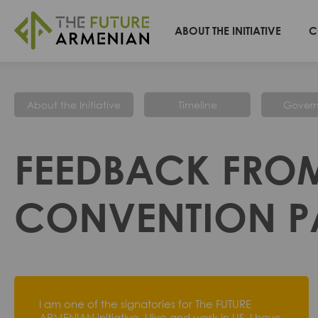
ABOUT THE INITIATIVE
C
About the Initiative
Timeline
Gover
FEEDBACK FROM
CONVENTION PA
I am one of the signatories for The FUTURE
ARMENIAN initiative. I live and work in US. I have