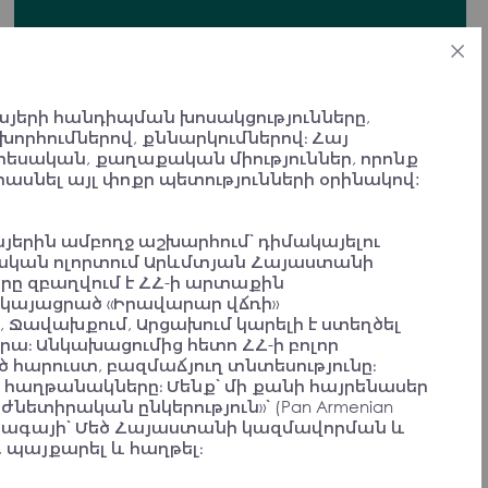
An Armenian is a person with a value system.
When he actively participates in certain
processes to achieve his goals, then he is
already a political person, a committed
յերի հանդիպման խոսակցությունները,
person. An Armenian is a person who should be
որհումներով, քննարկումներով։ Հայ
able to benefit those around him, regardless of
եսական, քաղաքական միություններ, որոնք
whether there are Armenians around him or
նել այլ փոքր պետությունների օրինակով:
not.
Convention Participant
 հայերին ամբողջ աշխարհում՝ դիմակայելու
քական ոլորտում Արևմտյան Հայաստանի
րը զբաղվում է ՀՀ-ի արտաքին
22 կայացրած «Իրավարար վճռի»
 Ջավախքում, Արցախում կարելի է ստեղծել
ա։ Անկախացումից հետո ՀՀ-ի բոլոր
Մենք պետք է ունենանք
արուստ, բազմաճյուղ տնտեսությունը։
վերադաստիարակության մի
հաղթանակները։ Մենք՝ մի քանի հայրենասեր
մեխանիզմ, որով կկարողանանք փոխել
իրական ընկերություն»՝ (Pan Armenian
մեր մտածելակերպը։
գի ապագայի՝ Մեծ Հայաստանի կազմավորման և
 պայքարել և հաղթել։
Համաժողովի մասնակից