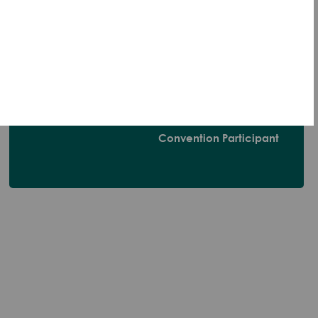
The state should finance teachers to teach
Diaspora Armenians Armenian. In addition,
there could be grants, as a result of which
young people would participate in Armenian
language courses.
Convention Participant