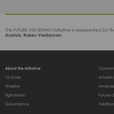
The FUTURE ARMENIAN Initiative is represented by 
Azarnia, Ruben Vardanyan.
About the Initiative
Convent
15 Goals
Artsakh 
Timeline
Armenia
Signatories
Futures 
Governance
Addition