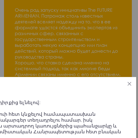
Очень рад запуску инициативы The FUTURE
ARMENIAN. Патронаж столь известных
деятелей вселяет надежду на то, что в ее
формате удастся объединить экспертов из
различных сфер, связанных с
государственным строительством и
выработать некую концепцию или план
действий, который можно будет донести до
руководства страны.
Хорошо, что ставка сделана именно на
системный подход, так как многие беды
Армении связаны именно с его отсутствием.
Тем не менее, на мой взгляд,
перечисленные 15 целей нуждаются в
некоторой доработке и
переформулировании.
իրքից ելնելով:
Например, ""Историческая ответственность""
трактуется слишком узко. Слава Богу, наша
առուի հետ կնքելով համապատասխան
история состоит не только из Геноцида.
մակարգեր տեղադրելու համար, իսկ
Плюс, этот пункт фактически дублирует
րգիա արտադրող կառույցներից պահանջարկը և
""Сохранение наследия"".
լամիստական Հանրապետության հետ բնական
Вообще, мне показалось, что цели