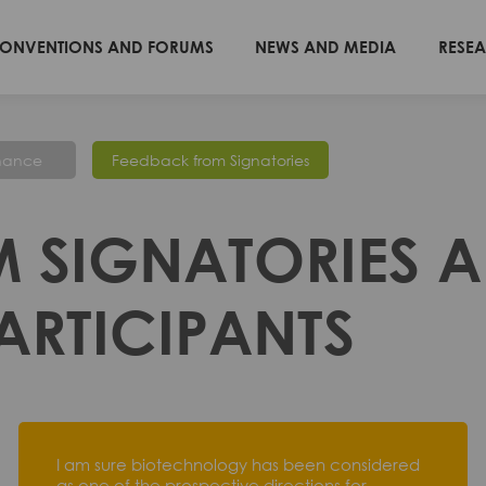
ONVENTIONS AND FORUMS
NEWS AND MEDIA
RESE
nance
Feedback from Signatories
 SIGNATORIES 
RTICIPANTS
I am sure biotechnology has been considered
as one of the prospective directions for