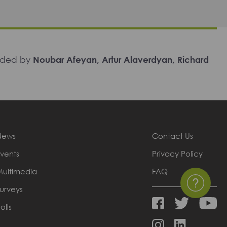
unded by
Noubar Afeyan, Artur Alaverdyan, Richard
News
Contact Us
vents
Privacy Policy
Multimedia
FAQ
urveys
olls