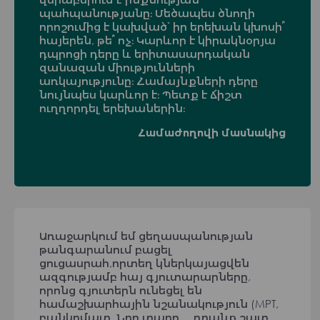
պահպանությանը։ Մեծապես ծնողի
որոշումից է կախված՝ իր երեխան կխոսի՞
հայերեն, թե՞ ոչ։ Կարևոր է կիրակնօրյա
դպրոցի դերը և երիտասարդական
զանազան միությունների
առկայությունը։ Համայնքների դերը
նույնպես կարևոր է։ Պետք է ճիշտ
ուղղորդել երեխաներին։
Համաժողովի մասնակից
Առաջարկում եմ ցեղասպանության
թանգարանում բացել
ցուցասրահ,որտեղ կներկայացվեն
ազգությամբ հայ գյուտարարները,
որոնց գյուտերն ունեցել են
համաշխարհային նշանակություն (МРТ,
բանկոմատ, Նոր տարր..․ դրանք շատ