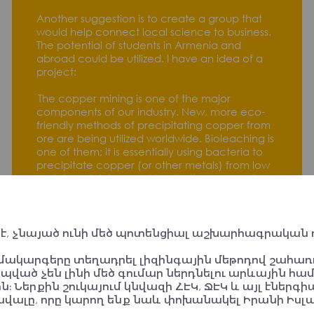
Another suggestion is to create a group that
would help connect local science to business.
The potential of students in Armenia and
abroad could be utilized. I have an idea of a
project:
The copper mining is one of the major
components of our industry. New, more eco-
friendly methods of precipitating copper from
ore are being utilized worldwide. Bioleaching is
one of them; it is essentially using bacteria to
precipitate copper (or other metals) from low
metal containing ore. Usually, the companies
patent the consortium of bacteria.
Scientists from ArmBiotechnology in Yerevan
(please see the reference below) have
 է, չնայած ունի մեծ պոտենցիալ աշխարհագրական դ
isolated a consortium of bacteria from ore in
Kapan that can efficiently be used for this
համակարգերը տեղադրել լիզինգային մեթոդով շահ
purpose. We could use student engineers to
պված չեն լինի մեծ գումար ներդնելու արևային հա
create bioreactors for mining copper from
ն։ Ներքին շուկայում կնվազի ՀԷԿ, ՋԷԿ և այլ էնե
leftover ore by bioleaching, thus employing
ալը, որը կարող ենք նաև փոխանակել Իրանի Իս
local people and cleaning the environment.