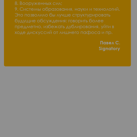
8. Вооруженных сил;
9. Системы образования, науки и технологий.
Это позволило бы лучше структурировать
будущие обсуждения: говорить более
предметно, избежать дублирования, уйти в
ходе дискуссий от лишнего пафоса и пр.
Павел С.
Signatory