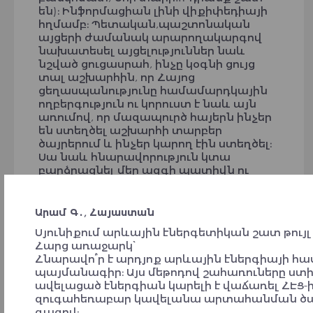
են)։ Ինֆորմացիան լինի վիքիփեդիայի
հղմամբ։ Պետական,պաշտոնական
այցերի ժամանակ արարողակարգով
նախատեսել այցելություններ նաև
նշված ցուցասրահ, ինչը կօգնի ցույց
տալ աշխարհին, որ Հայոց
ցեղասպանությունը համամարդկային
ողբերգություն ու կորուստ է նաև այն
առումով, որ մազապուրծ հայերն ինչեր
են ստեղծել աշխարհի տարբեր
ծայրերում և ինչեր կարող էին ստեղծել։
Սա նաև հնարավորություն կտա
բարձրացնել մեր ազգի պատիվն ու
արժանապատվությունը, ինչի կարիքն
այսօր ունենք բոլորս։
Արամ Գ․, Հայաստան
Արգամ Ց․, Հայաստան
Սյունիքում արևային էներգետիկան շատ թույլ
Signatory
Հարց առաջարկ՝
Հնարավո՞ր է արդյոք արևային էներգիայի 
պայմանագիր։ Այս մեթոդով շահառուները ստի
ավելացած էներգիան կարելի է վաճառել ՀԷՑ-ի
զուգահեռաբար կավելանա արտահանման ծավ
գազով։