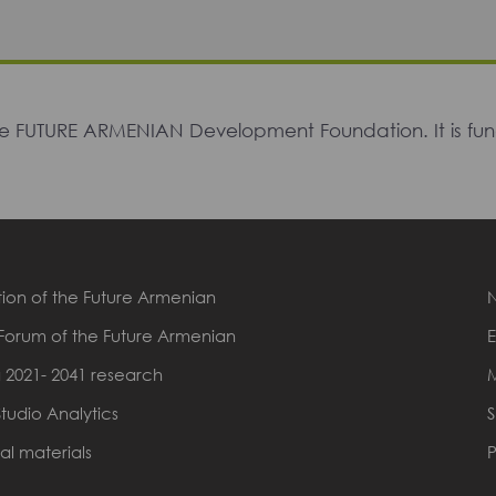
The FUTURE ARMENIAN Development Foundation. It is f
ion of the Future Armenian
Forum of the Future Armenian
E
 2021- 2041 research
Studio Analytics
S
al materials
P