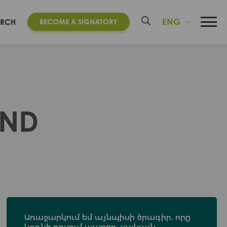
ENG
ARCH
BECOME A SIGNATORY
AND
Առաջարկում եմ այնպիսի ծրագիր, որը
կօգնի դրսում ապրող, սակայն