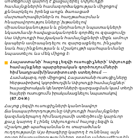
մոտեցումը կարող է քաջալերել Սփյուռքի
համայնքներին համագործակցության միջոցով
քննարկելու իրենց առջև ծառացած
մարտահրավերներն ու հաղթահարման
հնարավորությունները՝ խթանելով
միասնականության և ընդհանուր նպատակների
նկատմամբ հավաքականորեն գործելու զգացումը:
Սա Սփյուռքի հայկական համայնքների միջև ամուր
կապերն ամրապնդելու ու զարգացնելու, ինչպես
նաև հայ ինքնության և մշակույթի պահպանմանը
նպաստելու ևս մեկ միջոց է:
Հայաստանի՝ հայոց լեզվի ուսուցիչների՝ Սփյուռքի
համայնքներ պարբերական գործուղումների
հիմնադրամի/ինստիտուտի ստեղծում
—
Համակարգ, որի միջոցով Հայաստանի ուսուցիչները
հերթափոխով կգործուղվեն Սփյուռքի համայնքներ՝
հայագիտական կենտրոնների զարգացման կամ տեղի
հայերի ուսուցումն իրականացնելու նպատակով
(67.04%)
Հայոց լեզվի ուսուցիչների կանոնավոր
ճանապարհորդությունը Սփյուռքի համայնքներ
կազմակերպող հիմնադրամի ստեղծումը կարևոր
քայլ կարող է լինել Սփյուռքում հայոց լեզվի և
մշակույթի պահպանման ու տարածման
ուղղությամբ: Այս ծրագիրը կարող է ունենալ այն
բոլոր հնարավորությունները, որոնք անհրաժեշտ են