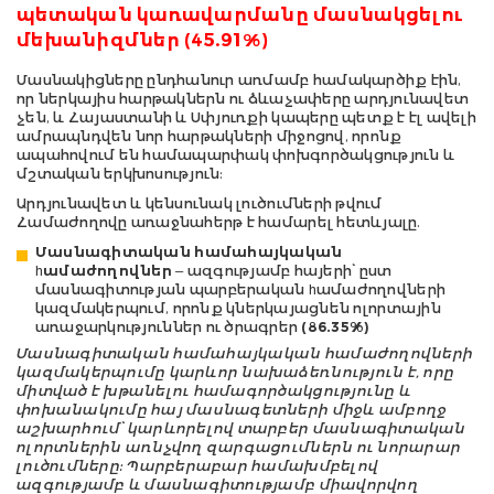
պետական կառավարմանը մասնակցելու
մեխանիզմներ (45.91%)
Մասնակիցները ընդհանուր առմամբ համակարծիք էին,
որ ներկայիս հարթակներն ու ձևաչափերը արդյունավետ
չեն, և Հայաստանի և Սփյուռքի կապերը պետք է էլ ավելի
ամրապնդվեն նոր հարթակների միջոցով, որոնք
ապահովում են համապարփակ փոխգործակցություն և
մշտական երկխոսություն:
Արդյունավետ և կենսունակ լուծումների թվում
Համաժողովը առաջնահերթ է համարել հետևյալը.
Մասնագիտական համահայկական
hամաժողովներ
– ազգությամբ հայերի՝ ըստ
մասնագիտության պարբերական hամաժողովների
կազմակերպում, որոնք կներկայացնեն ոլորտային
առաջարկություններ ու ծրագրեր
(86.35%)
Մասնագիտական համահայկական համաժողովների
կազմակերպումը կարևոր նախաձեռնություն է, որը
միտված է խթանելու համագործակցությունը և
փոխանակումը հայ մասնագետների միջև ամբողջ
աշխարհում՝ կարևորելով տարբեր մասնագիտական
ոլորտներին առնչվող զարգացումներն ու նորարար
լուծումները: Պարբերաբար համախմբելով
ազգությամբ և մասնագիտությամբ միավորվող