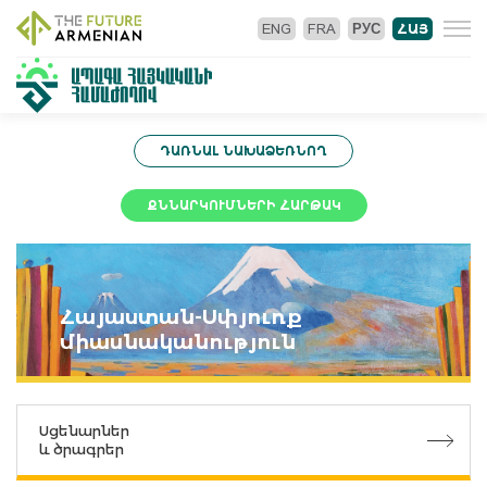
ENG
FRA
РУС
ՀԱՅ
ԴԱՌՆԱԼ ՆԱԽԱՁԵՌՆՈՂ
ՔՆՆԱՐԿՈՒՄՆԵՐԻ ՀԱՐԹԱԿ
Հայաստան-Սփյուռք
միասնականություն
Սցենարներ
և ծրագրեր