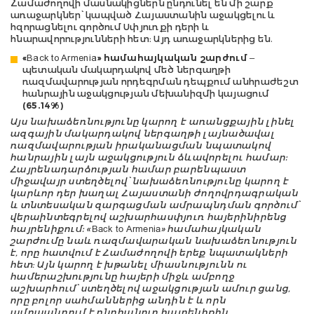
Համաժողովի մասնակիցներն ընդունել են մի շարք
առաջարկներ՝ կապված Հայաստանին աջակցելու և
հզորացնելու գործում Սփյուռքի դերի և
հնարավորությունների հետ։ Այդ առաջարկներից են.
«Back to Armenia» համահայկական շարժում
–
պետական մակարդակով մեծ ներգաղթի
ռազմավարության որդեգրման դեպքում անհրաժեշտ
հանրային աջակցության մեխանիզմի կայացում
(65.14%)
Այս նախաձեռնությունը կարող է առանցքային լինել
ազգային մակարդակով ներգաղթի լայնածավալ
ռազմավարության իրականացման նպատակով
հանրային լայն աջակցություն ձևավորելու համար:
Հայրենադարձության համար բարենպաստ
միջավայր ստեղծելով՝ նախաձեռնությունը կարող է
կարևոր դեր խաղալ Հայաստանի ժողովրդագրական
և տնտեսական զարգացման ամրապնդման գործում՝
վերաինտեգրելով աշխարհասփյուռ հայերինիրենց
հայրենիքում: «Back to Armenia» համահայկական
շարժումը նաև ռազմավարական նախաձեռնություն
է, որը հատվում է Համաժողովի երեք նպատակների
հետ։ Այն կարող է խթանել միասնությունն ու
համերաշխությունը հայերի միջև ամբողջ
աշխարհում՝ ստեղծելով աջակցության ամուր ցանց,
որը բոլոր սահմաններից անդին է և որն
ամրապնդում է ընդհանուր հայրենիքին