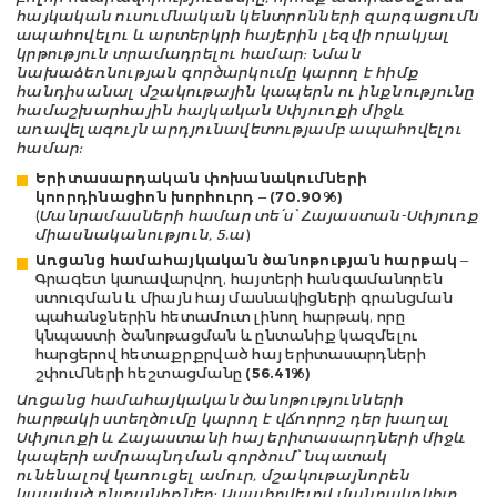
հայկական ուսումնական կենտրոնների զարգացումն
ապահովելու և արտերկրի հայերին լեզվի որակյալ
կրթություն տրամադրելու համար։ Նման
նախաձեռնության գործարկումը կարող է հիմք
հանդիսանալ մշակութային կապերն ու ինքնությունը
համաշխարհային հայկական Սփյուռքի միջև
առավելագույն արդյունավետությամբ ապահովելու
համար:
Երիտասարդական փոխանակումների
կոորդինացիոն խորհուրդ
–
(70.90%)
(
Մանրամասների համար տե՛ս՝ Հայաստան-Սփյուռք
միասնականություն, 5.ա
)
Առցանց համահայկական ծանոթության հարթակ
–
Գրագետ կառավարվող, հայտերի հանգամանորեն
ստուգման և միայն հայ մասնակիցների գրանցման
պահանջներին հետամուտ լինող հարթակ, որը
կնպաստի ծանոթացման և ընտանիք կազմելու
հարցերով հետաքրքրված հայ երիտասարդների
շփումների հեշտացմանը
(56.41%)
Առցանց համահայկական ծանոթությունների
հարթակի ստեղծումը կարող է վճռորոշ դեր խաղալ
Սփյուռքի և Հայաստանի հայ երիտասարդների միջև
կապերի ամրապնդման գործում՝ նպատակ
ունենալով կառուցել ամուր, մշակութայնորեն
կապված ընտանիքներ: Ապահովելով մանրակրկիտ