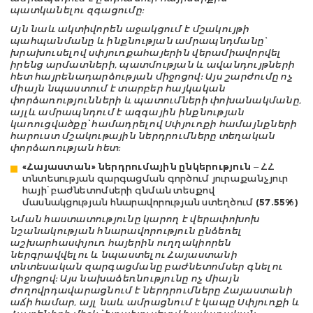
պատկանելու զգացումը:
Այն նաև ակտիվորեն աջակցում է մշակույթի
պահպանմանը և ինքնության ամրապնդմանը`
խրախուսելով սփյուռքահայերին վերամիավորվել
իրենց արմատների, պատմության և ավանդույթների
հետ հայրենադարձության միջոցով: Այս շարժումը ոչ
միայն նպաստում է տարբեր հայկական
փորձառությունների և պատումների փոխանակմանը,
այլև ամրապնդում է ազգային ինքնության
կառուցվածքը՝ համադրելով Սփյուռքի համայնքների
հարուստ մշակութային ներդրումները տեղական
փորձառության հետ:
«Հայաստան» ներդրումային ընկերություն
– ՀՀ
տնտեսության զարգացման գործում յուրաքանչյուր
հայի՝ բաժնետոմսերի գնման տեսքով
մասնակցության հնարավորության ստեղծում
(57.55%)
Նման հաստատությունը կարող է վերափոխոխ
նշանակության հնարավորություն ընձեռել
աշխարհասփյուռ հայերին ուղղակիորեն
ներգրավվելու և նպաստելու Հայաստանի
տնտեսական զարգացմանը բաժնետոմսեր գնելու
միջոցով: Այս նախաձեռնությունը ոչ միայն
ժողովրդավարացնում է ներդրումները Հայաստանի
աճի համար, այլ նաև ամրացնում է կապը Սփյուռքի և