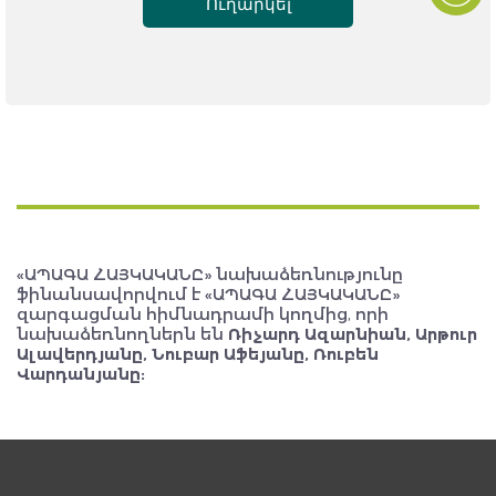
Ուղարկել
«ԱՊԱԳԱ ՀԱՅԿԱԿԱՆԸ» նախաձեռնությունը
ֆինանսավորվում է «ԱՊԱԳԱ ՀԱՅԿԱԿԱՆԸ»
զարգացման հիմնադրամի կողմից, որի
նախաձեռնողներն են
Ռիչարդ Ազարնիան, Արթուր
Ալավերդյանը, Նուբար Աֆեյանը, Ռուբեն
Վարդանյանը: