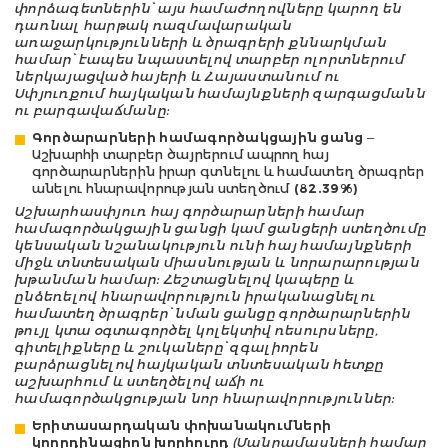
փորձագետներին՝ այս համաժողովները կարող են
դառնալ հարթակ ռազմավարական
առաջարկությունների և ծրագրերի քննարկման
համար՝ էապես նպաստելով տարբեր ոլորտներում
ներկայացված հայերի և Հայաստանում ու
Սփյուռքում հայկական համայնքների զարգացմանն
ու բարգավաճմանը:
Գործարարների համագործակցային ցանց
–
Աշխարհի տարբեր ծայրերում ապրող հայ
գործարարներին իրար գտնելու և համատեղ ծրագրեր
անելու հնարավորության ստեղծում
(82.39%)
Աշխարհասփյուռ հայ գործարարների համար
համագործակցային ցանցի կամ ցանցերի ստեղծումը
կենսական նշանակություն ունի հայ համայնքների
միջև տնտեսական միասնության և նորարարության
խթանման համար: Հեշտացնելով կապերը և
ընձեռելով հնարավորություն իրականացնելու
համատեղ ծրագրեր՝ նման ցանցը գործարարներին
թույլ կտա օգտագործել կոլեկտիվ ռեսուրսները,
գիտելիքները և շուկաները՝ զգալիորեն
բարձրացնելով հայկական տնտեսական հետքը
աշխարհում և ստեղծելով աճի ու
համագործակցության նոր հնարավորություններ:
Երիտասարդական փոխանակումների
կոորդինացիոն խորհուրդ
(Մանրամասների համար