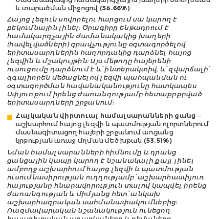
և տարածման միջոցով
(58.66%)
Հայոց լեզուն սովորելու հարցում սա կարող է
բեկումնային լինել: Ծրագիրը ենթադրում է
համակարգչային ժամանակակից խաղերի
(հավելվածների) գրավչությունը օգտագործելով
երիտասարդներին հաղորդակից դարձնել հայոց
լեզվին և մշակույթին: Այս մեթոդը հայերենի
ուսուցումը դարձնում է և՛ ինտերակտիվ, և՛ զվարճալի՝
զգալիորեն մեծացնելով լեզվի պահպանման ու
օգտագործման հավանականությունը հատկապես
Սփյուռքում իրենց ժառանգությամբ հետաքրքրված
երիտասարդների շրջանում:
Հայկական վիրտուալ համալսարանների ցանց
–
աշխարհում հայոց լեզվի և պատմության ոլորտներում
մասնագիտացող հայերի շրջանում առցանց
կրթության առաջ մղման մեծ խթան
(53.51%)
Նման համալսարանների հիմնումը և դրանց
ցանցային կապը կարող է նշանակալի քայլ լինել
ամբողջ աշխարհում հայոց լեզվի և պատմության
ուսումնասիրության ուղղությամբ՝ աշխարհասփյուռ
հայությանը հնարավորություն տալով կապվել իրենց
ժառանգության և միմյանց հետ՝ անկախ
աշխարհագրական սահմանափակումներից:
Ռազմավարական նշանակություն ունեցող
հայագիտական առարկաները և թեմաները,