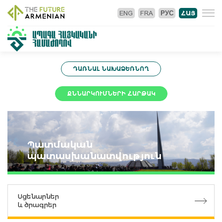
ENG
FRA
РУС
ՀԱՅ
ԴԱՌՆԱԼ ՆԱԽԱՁԵՌՆՈՂ
ՔՆՆԱՐԿՈՒՄՆԵՐԻ ՀԱՐԹԱԿ
Պատմական
պատասխանատվություն
Սցենարներ
և ծրագրեր