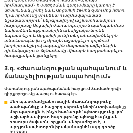
Զարգացման ծրագրերի համար «Արցախ
հիմնադրամ»-ի ստեղծման գաղափարը կարող է
կենսունակ լինել նաև Արցախի էթնիկ զտումից հետո:
Դրա հիմնումը կունենա ռազմավարական
նշանակություն՝ ներգրավելով աշխարհասփյուռ
հայությանը Արցախի ժառանգության պահպանման
նախաձեռնություններին անմիջականորեն
նպաստելու և Արցախի բռնի տեղահանվածներին
տնտեսապես (և ոչ միայն) աջակցելու գործում՝
խորհրդանշելով ազգային մարտահրավերներին
դիմակայելու և ճգնաժամը միասին հաղթահարելու
հավաքական ջանքերը։
3.գ. «Ժառանգության պահպանում և
ճանաչելիության ապահովում»
Ժառանգության պահպանման հարցում Համաժողովի
դիրքորոշումը պարզ ու հստակ էր.
Մեր պատմամշակութային ժառանգությունը
պահպանելը և հաջորդ սերունդներին փոխանցելը
մեր պարտքն է, ինչի համար թե՛ պետությունը, թե՛
աշխարհասփյուռ հայությունը պետք է այնքան
ռեսուրս ծախսեն, որքան անհրաժեշտ է, և
արդյունավետորեն իրականացնեն այդ գործը
(61.74%)