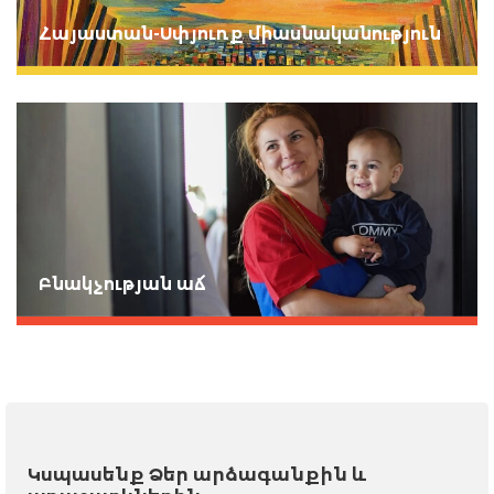
Հայաստան-Սփյուռք միասնականություն
Բնակչության աճ
Կսպասենք Ձեր արձագանքին և