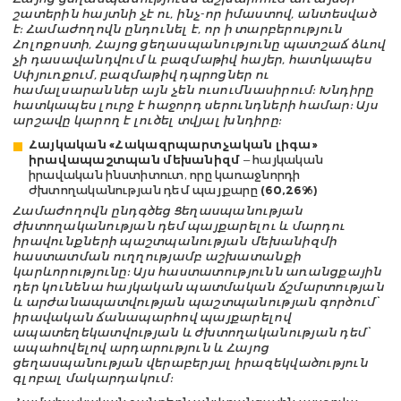
շատերին հայտնի չէ ու, ինչ-որ իմաստով, անտեսված
է: Համաժողովն ընդունել է, որ ի տարբերություն
Հոլոքոստի, Հայոց ցեղասպանությունը պատշաճ ձևով
չի դասավանդվում և բազմաթիվ հայեր, հատկապես
Սփյուռքում, բազմաթիվ դպրոցներ ու
համալսարաններ այն չեն ուսումնասիրում: Խնդիրը
հատկապես լուրջ է հաջորդ սերունդների համար: Այս
արշավը կարող է լուծել տվյալ խնդիրը:
Հայկական «Հակազրպարտչական լիգա»
իրավապաշտպան մեխանիզմ
– հայկական
իրավական ինստիտուտ, որը կառաջնորդի
ժխտողականության դեմ պայքարը
(60,26%)
Համաժողովն ընդգծեց Ցեղասպանության
ժխտողականության դեմ պայքարելու և մարդու
իրավունքների պաշտպանության մեխանիզմի
հաստատման ուղղությամբ աշխատանքի
կարևորությունը: Այս հաստատությունն առանցքային
դեր կունենա հայկական պատմական ճշմարտության
և արժանապատվության պաշտպանության գործում՝
իրավական ճանապարհով պայքարելով
ապատեղեկատվության և ժխտողականության դեմ՝
ապահովելով արդարություն և Հայոց
ցեղասպանության վերաբերյալ իրազեկվածություն
գլոբալ մակարդակում: