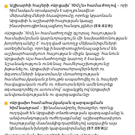
Աշխարհի հայերի «Արցախ՝ 10մլն» համաժողով
– որի
հիմնական օրակարգն է արդյունավետ
մեխանիզմների ձևավորումը, որոնք կդառնան
Արցախի և աշխարհի հայության կապը
ինստիտուցիոնալացնող հանգույցներ
(59.62%)
«Արցախ՝ 10մլն» համաժողովը գլոբալ հայության
համախմբման կարևորագույն մի նախաձեռնության
խորհրդանիշ է՝ ուղղված առողջ մեխանիզմների
ստեղծմանը, որոնք ինստիտուցիոնալացնում են
աշխարհասփյուռ հայության միջև կապը՝ հանուն
Արցախի: Այս համաժողովը կարող է էական
նշանակություն ունենալ համերաշխությունը
խթանելու, Արցախի մարտահրավերների ու
ձգտումների նկատմամբ մտահոգության
համահայկական բնույթն ապահովելու և հայերի
հավաքական ուժն ու ռեսուրսներն ամենուրեք
օգտագործելու առումով՝ աջակցելով Արցախի
անվտանգությանն ու զարգացմանը:
«Արցախ» համահայկական զարգացման
հիմնադրամ
– ֆինանսավորել ծրագրեր, որոնք
ուղղված են Արցախի տնտեսության զարգացմանը և
անվտանգության ուժեղացմանը՝ աշխարհասփյուռ
հայությանը մասնակից դարձնելով ազգային այս
կենսական խնդրի կարգավորմանը
(57.05%)
2