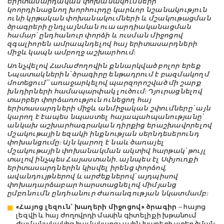
Երիտասարդական փոխանակումների
կոորդինացնող
խորհուրդը կարևոր նշանակություն
ունի կրթական փոխանակումների և մշակութա
ցման
ծրագրերի ընդլայնման ուա արդիականացման
համար՝
ընդհանուր փորձի և ուսման միջոցով
զգալիորեն ամրապնդելով հայ երիտասարդների
միջև կապն
ամբողջ աշխարհում:
Առնչվելով Համաժողովին քննարկված
բոլոր երեք
Ն
պատակներին՝ ծ
րագիրը ենթադրում է
բազմակողմ
մոտեցում
՝
՝ առաջարկելով
պարզորոշված
մի շարք
խնդիրների համապարփակ լուծում:
Դյուրացնելով
տարբեր
փորձառություն
ունեցող հայ
երիտասարդների միջև անմիջական շփումները
՝
այն
կարող է էապես նպաստել հայապահպանությանը՝
անկախ աշխարհագրական դիրքից երաշխավորելով
մշակութային եզակի ինքնության
սերնդեսերունդ
փոխանցումը
: Այն կարող է նաև ծառայել
մշակութային փոխանակման
ակտիվ
հարթակ՝ թույլ
տալով ինչպես Հայաստանի, այնպես էլ Սփյուռքի
երիտասարդներին կիսվել իրենց փորձով,
ավանդույթներով և արժեքներով՝ այդպիսով
փոխադարձաբար
հարստացնելով միմյանց
ըմբռնումն ընդհանուր ժառանգության
նկատմամբ
:
«Հայոց լեզուն՝ խաղերի միջոցով» ծրագիր
– հայոց
լեզվի և հայ ժողովրդի մասին գիտելիքի խթանում
ժամանակակից համակարգչային խաղերի ստեղծման