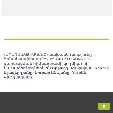
«ԱՊԱԳԱ ՀԱՅԿԱԿԱՆԸ» նախաձեռնությունը
ֆինանսավորվում է «ԱՊԱԳԱ ՀԱՅԿԱԿԱՆԸ»
զարգացման հիմնադրամի կողմից, որի
նախաձեռնողներն են
Ռիչարդ Ազարնիան, Արթուր
Ալավերդյանը, Նուբար Աֆեյանը, Ռուբեն
Վարդանյանը: