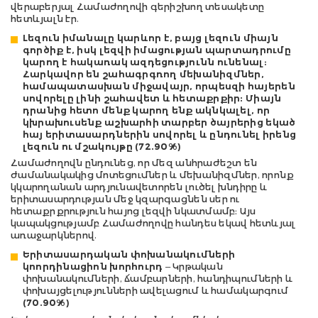
վերաբերյալ Համաժողովի գերիշխող տեսակետը
հետևյալն էր.
Լեզուն իմանալը կարևոր է, բայց լեզուն միայն
գործիք է, իսկ լեզվի իմացության պարտադրումը
կարող է հակառակ ազդեցությունն ունենալ։
Հարկավոր են շահագրգռող մեխանիզմներ,
համապատասխան միջավայր, որպեսզի հայերեն
սովորելը լինի շահավետ և հետաքրքիր: Միայն
դրանից հետո մենք կարող ենք ակնկալել, որ
կխրախուսենք աշխարհի տարբեր ծայրերից եկած
հայ երիտասարդներին սովորել և ընդունել իրենց
լեզուն ու մշակույթը (72.90%)
Համաժողովն ընդունեց, որ մեզ անհրաժեշտ են
ժամանակակից մոտեցումներ և մեխանիզմներ, որոնք
կկարողանան արդյունավետորեն լուծել խնդիրը և
երիտասարդության մեջ կզարգացնեն սեր ու
հետաքրքրություն հայոց լեզվի նկատմամբ։ Այս
կապակցությամբ Համաժողովը հանդես եկավ հետևյալ
առաջարկներով.
Երիտասարդական փոխանակումների
կոորդինացիոն խորհուրդ
– Կրթական
փոխանակումների, ճամբարների, հանդիպումների և
փոխայցելությունների ավելացում և համակարգում
(70.90%)