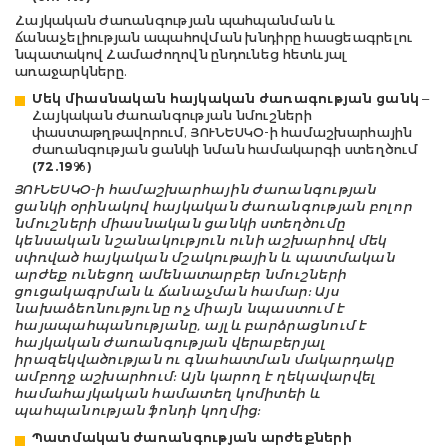
Հայկական ժառանգության պահպանման և
ճանաչելիության ապահովման խնդիրը հասցեագրելու
նպատակով Համաժողովն ընդունեց հետևյալ
առաջարկները.
Մեկ միասնական հայկական ժառագության ցանկ
–
Հայկական ժառանգության նմուշների
փաստաթղթավորում, ՅՈՒՆԵՍԿՕ-ի համաշխարհային
ժառանգության ցանկի նման համակարգի ստեղծում
(72.19%)
ՅՈՒՆԵՍԿՕ-ի համաշխարհային ժառանգության
ցանկի օրինակով հայկական ժառանգության բոլոր
նմուշների միասնական ցանկի ստեղծումը
կենսական նշանակություն ունի աշխարհով մեկ
սփռված հայկական մշակութային և պատմական
արժեք ունեցող ամենատարբեր նմուշների
ցուցակագրման և ճանաչման համար: Այս
նախաձեռնությունը ոչ միայն նպաստում է
հայապահպանությանը, այլև բարձրացնում է
հայկական ժառանգության վերաբերյալ
իրազեկվածության ու գնահատման մակարդակը
ամբողջ աշխարհում: Այն կարող է ղեկավարվել
համահայկական համատեղ կոմիտեի և
պահպանության ֆոնդի կողմից:
Պատմական ժառանգության արժեքների