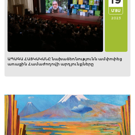
ՄՅՍ
2023
ԱՊԱԳԱ ՀԱՅԿԱԿԱՆԸ նախաձեռնությունն ամփոփեց
առաջին Համաժողովի արդյունքները