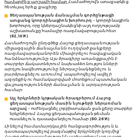
համարժեք արշավի համար
Համաժողովն առաջարկեց
հետևյալ երեք քայլերը.
Ցեղասպանության ճանաչման գործընթացի
առցանց կոորդինացիոն խորհուրդ
– կոորդինացիոն
խորհուրդ, որը կներդաշնակեցնի այդ ուղղությամբ
աշխատանքը համալիր ռազմավարության հետ
(62,18%)
Համաժողովն ընդգծեց Հայոց ցեղասպանության
միջազգային ճանաչմանն ուղղված ջանքերը
ռազմավարականորեն միավորելու հավաքական
հանձնառությունը: Այս ծրագիրը առանցքային է
տարբեր ճակատներում նախաձեռնությունների
արդյունավետությունը ներդաշնակեցնելու և
բարձրացնելու առումով՝ ապահովելով ավելի
ազդեցիկ ու համակարգված մոտեցում պատմական
վայրագությունների ճանաչման և արդարության
համար:
Այլ երկրների կրթական ծրագրերում Հայոց
ցեղասպանության մասին նյութերի ներառման
արշավ
– ուժեղացնել լոբբիստական ջանքերը տարբեր
երկրներում Հայոց ցեղասպանության թեման
ուսանելու և դասավանդելու համար
(60,26%)
Լինելով համամարդկային հանցագործություն և
դատապարտվելով բազմաթիվ երկրների կողմից՝
Հայոց ցեղասպանությունն աշխարհում առ այսօր