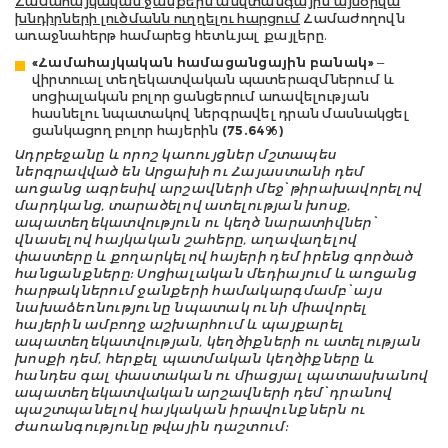
Համահայկական ջանքերն անվտանգային այսօրվա
խնդիրների լուծմանն ուղղելու հարցում
Համաժողովն
առաջնահերթ համարեց հետևյալ քայլերը.
«Համահայկական համացանցային բանակ»
–
վիրտուալ տեղեկատվական պատերազմներում և
սոցիալական բոլոր ցանցերում առավելության
հասնելու նպատակով ներգրավել դրան մասնակցել
ցանկացող բոլոր հայերին
(75.64%)
Ադրբեջանը և որոշ կառույցներ մշտապես
ներգրավված են Արցախի ու Հայաստանի դեմ
առցանց ագրեսիվ արշավների մեջ՝ թիրախավորելով
մարդկանց, տարածելով ատելության խոսք,
ապատեղեկատվություն ու կեղծ նարատիվներ՝
վնասելով հայկական շահերը, աղավաղելով
փաստերը և քողարկելով հայերի դեմ իրենց գործած
հանցանքները: Սոցիալական մեդիայում և առցանց
հարթակներում ջանքերի համակարգմամբ՝ այս
նախաձեռնությունը նպատակ ունի միավորել
հայերին ամբողջ աշխարհում և պայքարել
ապատեղեկատվության, կեղծիքների ու ատելության
խոսքի դեմ, հերքել պատմական կեղծիքները և
հանդես գալ փաստական ու միացյալ պատասխանով
ապատեղեկատվական արշավների դեմ՝ դրանով
պաշտպանելով հայկական իրավունքներն ու
ժառանգությունը թվային դաշտում: