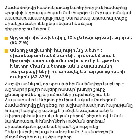
Համաժողովը հատուկ առաջնահերթություն համարեց
Արցախի և դրա պահպանման հարցում մեր պատմական
պատասխանատվությունը: Սա հստակ արտահայտվեց
միանշանակորեն ընդունված հետևյալ
դիրքորոշումներում.
Արցախի հիմնախնդիրը
10
մլն հայության խնդիրն է
(92.71%)
Ամբողջ աշխարհի հայությունը պետք է
միասնաբար հանձն առնի, որ ստանձնում է
Արցախի պատասխանատվությունը և չթողնի
խնդիրը միայն պետության և Հայաստանի
քաղաքացիների ու, առավել ևս, արցախցիների
ուսերին
(83.87%)
Հաշվի առնելով, որ Արցախի հիմնախնդիրը կարևոր է
աշխարհի բոլոր հայերի համար՝ խնդրի շուրջ
քննարկումները և լուծումները պահանջում են
Հայաստանի և Սփյուռքի միասնական մոտեցում:
Համաժողովը ընդգծեց, որ աշխարհասփյուռ հայությանը
հուզող հարցերը պետք է լուծվեն Հայաստանի և
Սփյուռքի հավաքական ջանքերով` շեշտելով նման
կարևորագույն խնդիրների լուծման գործում
միասնականության անհրաժեշտությունը:
Ղեկավարվելով այս համոզմամբ՝ Համաժողովն
ընդունեց հետևյալ ծրագրերը.